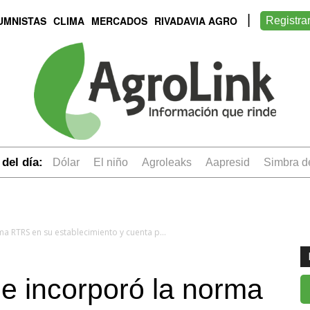
UMNISTAS
CLIMA
MERCADOS
RIVADAVIA AGRO
Registra
del día:
dólar
el niño
Agroleaks
aapresid
simbra 
Hace 12 años que incorporó la norma RTRS en su establecimiento y cuenta por qué fue clave para corregir aspectos de producción
e incorporó la norma