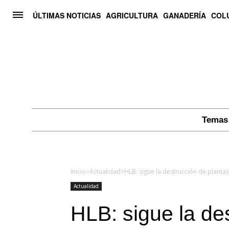
ÚLTIMAS NOTICIAS
AGRICULTURA
GANADERÍA
COL
Temas 
Inicio
>
Actualidad
>
HLB: sigue la destrucción de planta
Actualidad
HLB: sigue la de