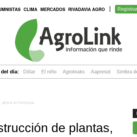
UMNISTAS
CLIMA
MERCADOS
RIVADAVIA AGRO
Registra
del día:
dólar
el niño
Agroleaks
aapresid
simbra 
s, ahora en Formosa
strucción de plantas,