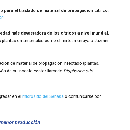
io para el traslado de material de propagación cítrico
,
20
.
dad más devastadora de los cítricos a nivel mundial
.
nas plantas ornamentales como el mirto, murraya o Jazmín
ación de material de propagación infectado (plantas,
avés de su insecto vector llamado
Diaphorina citri
.
gresar en el
micrositio del Senasa
o comunicarse por
a menor producción