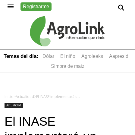
Registrarme
Temas del día:
dólar
el niño
Agroleaks
aapresid
simbra de maiz
Inicio
>
Actualidad
>
El INASE implementará un sistema de declaración jurada en origen para el algodón
Actualidad
El INASE