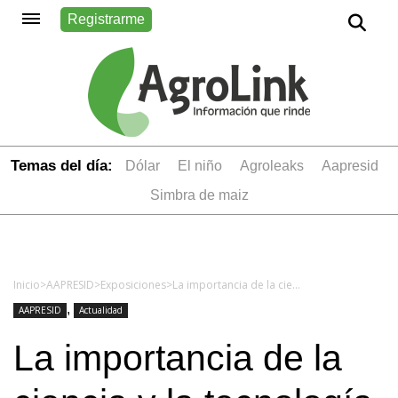
Registrarme
Temas del día:
dólar
el niño
Agroleaks
aapresid
simbra de maiz
Inicio
>
AAPRESID
>
Exposiciones
>
La importancia de la ciencia y la tecnología en la producción agropecuaria sustentable
,
AAPRESID
Actualidad
La importancia de la