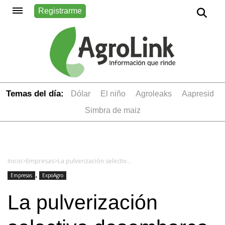
Registrarme
Temas del día:
dólar
el niño
Agroleaks
aapresid
simbra de maiz
Inicio
>
Empresas
>
La pulverización selectiva desembarca en Expoagro 2019
,
Empresas
ExpoAgro
La pulverización