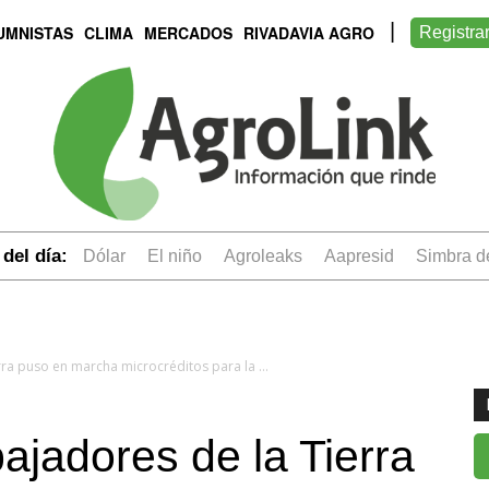
UMNISTAS
CLIMA
MERCADOS
RIVADAVIA AGRO
Registra
del día:
dólar
el niño
Agroleaks
aapresid
simbra 
La Unión de Trabajadores de la Tierra puso en marcha microcréditos para la producción de verdura agroecológica
ajadores de la Tierra