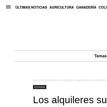
ÚLTIMAS NOTICIAS
AGRICULTURA
GANADERÍA
COL
Temas 
Inicio
>
Economía
>
Los alquileres subieron en octubre 
Economía
Los alquileres s