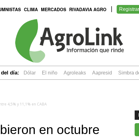
UMNISTAS
CLIMA
MERCADOS
RIVADAVIA AGRO
Registra
del día:
dólar
el niño
Agroleaks
aapresid
simbra 
entre 4,5% y 11,1% en CABA
ubieron en octubre