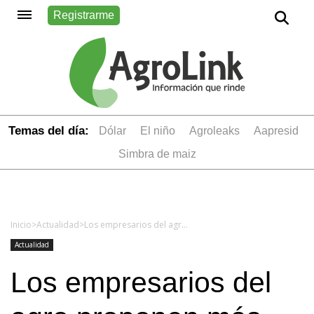
Registrarme
Temas del día:
dólar
el niño
Agroleaks
aapresid
simbra de maiz
Inicio
>
Actualidad
>
Los empresarios del agro proponen más cambios a la Ley de Semillas
Actualidad
Los empresarios del