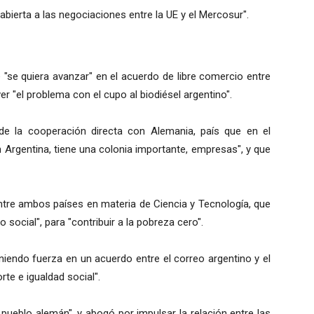
ierta a las negociaciones entre la UE y el Mercosur".
 "se quiera avanzar" en el acuerdo de libre comercio entre
er "el problema con el cupo al biodiésel argentino".
de la cooperación directa con Alemania, país que en el
 Argentina, tiene una colonia importante, empresas", y que
ntre ambos países en materia de Ciencia y Tecnología, que
 social", para "contribuir a la pobreza cero".
endo fuerza en un acuerdo entre el correo argentino y el
rte e igualdad social".
pueblo alemán", y abogó por impulsar la relación entre las