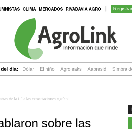
UMNISTAS
CLIMA
MERCADOS
RIVADAVIA AGRO
Registra
del día:
dólar
el niño
Agroleaks
aapresid
simbra 
Macri y Merkel hablaron sobre las trabas de la UE a las exportaciones Agrícolas
ablaron sobre las