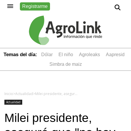
Registrarme
Temas del día:
dólar
el niño
Agroleaks
aapresid
simbra de maiz
Inicio
>
Actualidad
>
Milei presidente, aseguró que "no hay lugar para el gradualismo" y reclamó "responsabilidad" al Gobierno
Actualidad
Milei presidente,