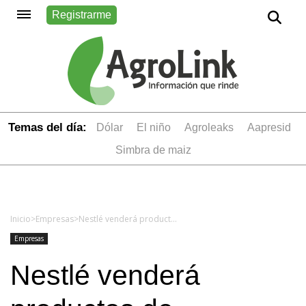
Registrarme
Temas del día:
dólar
el niño
Agroleaks
aapresid
simbra de maiz
Inicio
>
Empresas
>
Nestlé venderá productos de Starbucks a nivel mundial
Empresas
Nestlé venderá