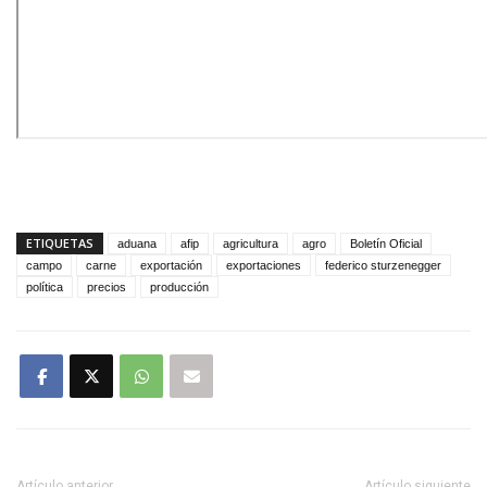
ETIQUETAS
aduana
afip
agricultura
agro
Boletín Oficial
campo
carne
exportación
exportaciones
federico sturzenegger
política
precios
producción
Artículo anterior
Artículo siguiente