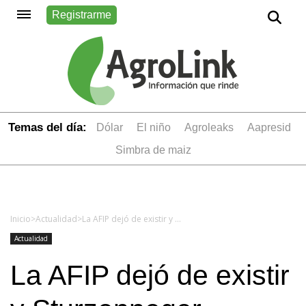
Registrarme
Temas del día:
dólar
el niño
Agroleaks
aapresid
simbra de maiz
Inicio
>
Actualidad
>
La AFIP dejó de existir y Sturzenneger eliminó dos circulares de la Aduana: ¿cómo quedaría la estructura a partir de ahora?
Actualidad
La AFIP dejó de existir