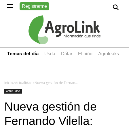
Registrarme
Temas del día:
usda
dólar
el niño
Agroleaks
Inicio
>
Actualidad
>
Nueva gestión de Fernando Vilella: ¿Qué pasará en el SENASA?
Actualidad
Nueva gestión de
Fernando Vilella: