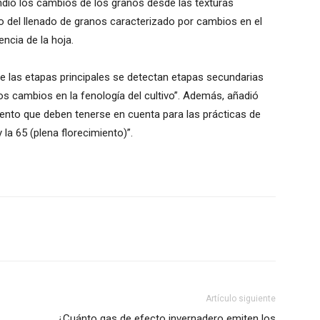
ndió los cambios de los granos desde las texturas
do del llenado de granos caracterizado por cambios en el
encia de la hoja.
 de las etapas principales se detectan etapas secundarias
s cambios en la fenología del cultivo”. Además, añadió
iento que deben tenerse en cuenta para las prácticas de
 la 65 (plena florecimiento)”.
Artículo siguiente
¿Cuánto gas de efecto invernadero emiten los