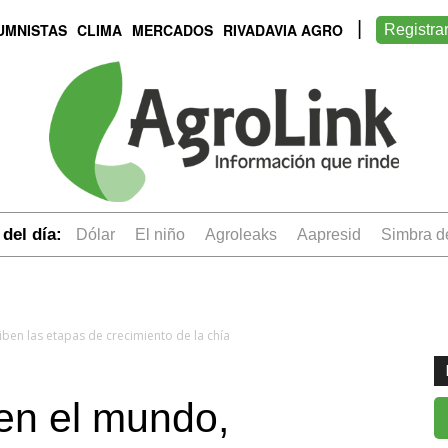
UMNISTAS
CLIMA
MERCADOS
RIVADAVIA AGRO
Registra
del día:
dólar
el niño
Agroleaks
aapresid
simbra 
ben las etapas de crecimiento de la chía
en el mundo,