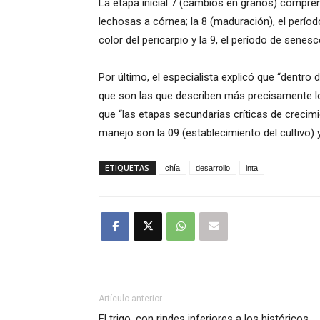
La etapa inicial 7 (cambios en granos) compre
lechosas a córnea; la 8 (maduración), el perío
color del pericarpio y la 9, el período de senesc
Por último, el especialista explicó que “dentro
que son las que describen más precisamente lo
que “las etapas secundarias críticas de crecim
manejo son la 09 (establecimiento del cultivo) y
ETIQUETAS
chía
desarrollo
inta
Artículo anterior
El trigo, con rindes inferiores a los históricos