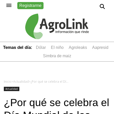
Registrarme
Temas del día:
dólar
el niño
Agroleaks
aapresid
simbra de maiz
Inicio
>
Actualidad
>
¿Por qué se celebra el Día Mundial de los Animales?
Actualidad
¿Por qué se celebra el