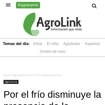
Registrarme
Temas del día:
dólar
el niño
Agroleaks
aapresid
simbra de maiz
Inicio
>
Agricultura
>
Por el frío disminuye la presencia de la chicharrita del maíz en algunas regiones de Argentina, pero recomiendan seguir monitoreando
Agricultura
Por el frío disminuye la