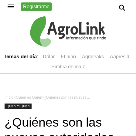
Registrarme
Temas del día:
dólar
el niño
Agroleaks
aapresid
simbra de maiz
Inicio
>
Quien es Quien
>
¿Quiénes son las nuevas autoridades del INTA, INASE e INV?
Quien es Quien
¿Quiénes son las