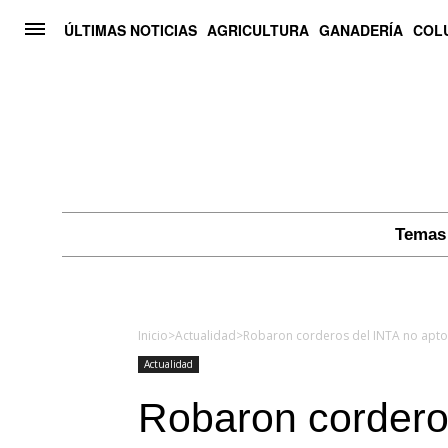
ÚLTIMAS NOTICIAS
AGRICULTURA
GANADERÍA
COL
Temas 
Inicio
>
Actualidad
>
Robaron corderos del INTA no ap
Actualidad
Robaron cordero