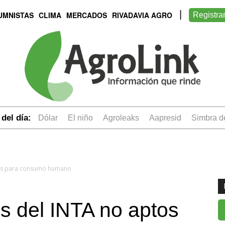
UMNISTAS
CLIMA
MERCADOS
RIVADAVIA AGRO
Registra
del día:
dólar
el niño
Agroleaks
aapresid
simbra 
tos para consumo humano
s del INTA no aptos