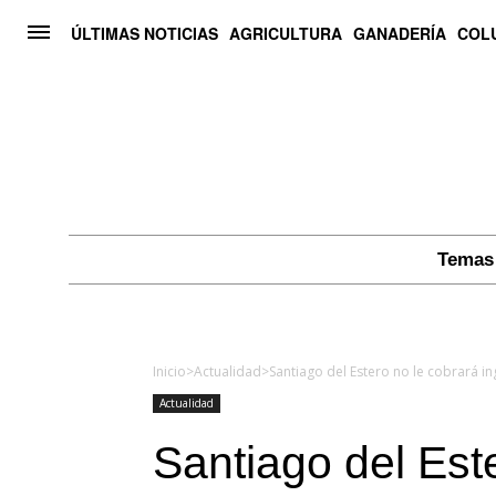
ÚLTIMAS NOTICIAS
AGRICULTURA
GANADERÍA
COL
Temas 
Inicio
>
Actualidad
>
Santiago del Estero no le cobrará i
Actualidad
Santiago del Est