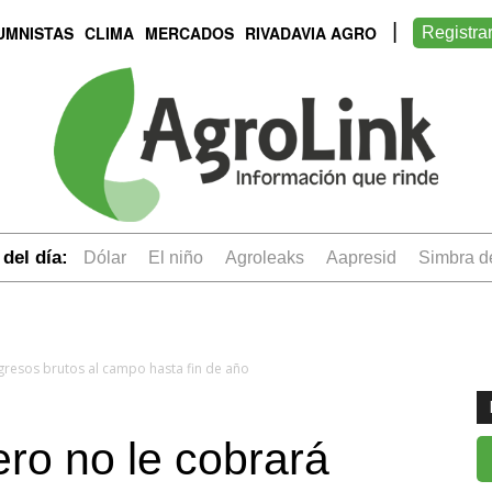
UMNISTAS
CLIMA
MERCADOS
RIVADAVIA AGRO
Registra
del día:
dólar
el niño
Agroleaks
aapresid
simbra 
ngresos brutos al campo hasta fin de año
ero no le cobrará