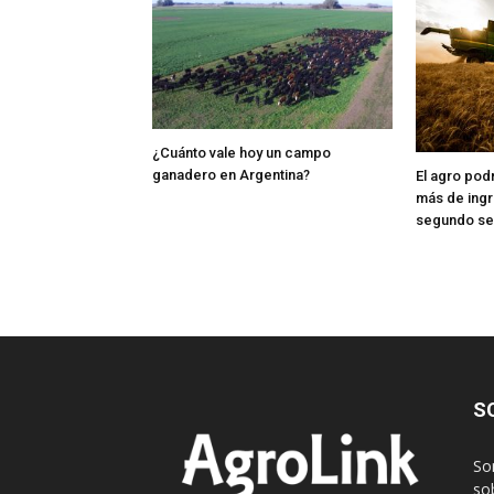
¿Cuánto vale hoy un campo
ganadero en Argentina?
El agro pod
más de ingr
segundo s
S
So
sob