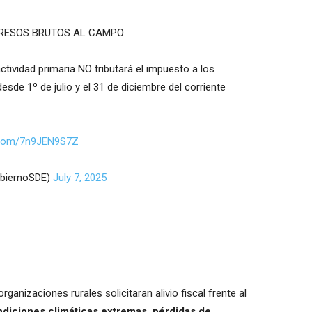
NGRESOS BRUTOS AL CAMPO
ctividad primaria NO tributará el impuesto a los
esde 1º de julio y el 31 de diciembre del corriente
r.com/7n9JEN9S7Z
obiernoSDE)
July 7, 2025
anizaciones rurales solicitaran alivio fiscal frente al
diciones climáticas extremas, pérdidas de