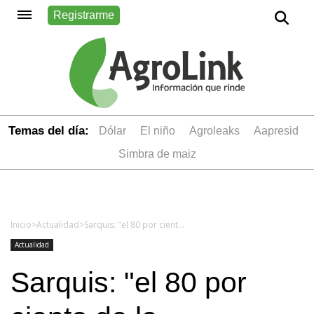
Registrarme
Temas del día:
dólar
el niño
Agroleaks
aapresid
simbra de maiz
Inicio
>
Actualidad
>
Sarquis: "el 80 por ciento de la mercadería que ingresa al Mercado Central proviene de la Provincia"
Actualidad
Sarquis: "el 80 por