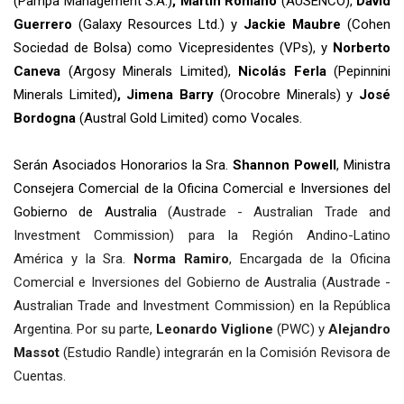
(Pampa Management S.A.)
, Martín Romano
(AUSENCO),
David
Guerrero
(Galaxy Resources Ltd.) y
Jackie Maubre
(Cohen
Sociedad de Bolsa) como Vicepresidentes (VPs), y
Norberto
Caneva
(Argosy Minerals Limited),
Nicolás Ferla
(Pepinnini
Minerals Limited)
, Jimena Barry
(Orocobre Minerals) y
José
Bordogna
(Austral Gold Limited) como Vocales.
Serán Asociados Honorarios la Sra.
Shannon Powell
, Ministra
Consejera Comercial de la Oficina Comercial e Inversiones del
Gobierno de Australia
(Austrade - Australian Trade and
Investment Commission) para la Región Andino-Latino
América y la Sra.
Norma Ramiro
, Encargada de la Oficina
Comercial e Inversiones del Gobierno de Australia (Austrade -
Australian Trade and Investment Commission) en la República
Argentina. Por su parte,
Leonardo Viglione
(PWC) y
Alejandro
Massot
(Estudio Randle) integrarán en la Comisión Revisora de
Cuentas.