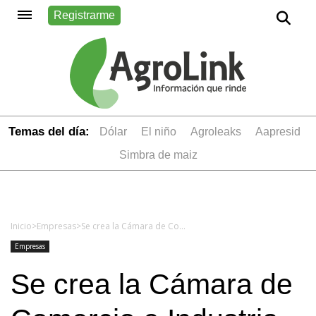
Registrarme
Temas del día:
dólar
el niño
Agroleaks
aapresid
simbra de maiz
Inicio
>
Empresas
>
Se crea la Cámara de Comercio e Industria Argentino Australiana para promover el comercio bilateral y el intercambio cultural
Empresas
Se crea la Cámara de