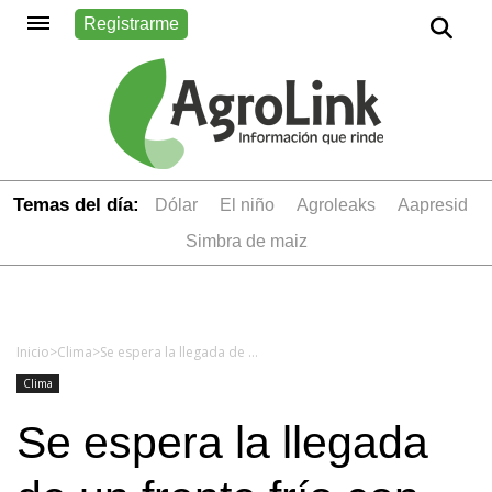
Registrarme
Temas del día:
dólar
el niño
Agroleaks
aapresid
simbra de maiz
Inicio
>
Clima
>
Se espera la llegada de un frente frío con vientos polares que podría provocar heladas en gran parte del país
Clima
Se espera la llegada