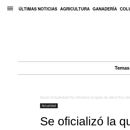
ÚLTIMAS NOTICIAS
AGRICULTURA
GANADERÍA
COL
Temas 
Inicio
>
Actualidad
>
Se oficializó la quita de derechos 
Actualidad
Se oficializó la 