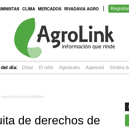
UMNISTAS
CLIMA
MERCADOS
RIVADAVIA AGRO
Registra
del día:
dólar
el niño
Agroleaks
aapresid
simbra 
de exportación para MiPyMes
quita de derechos de