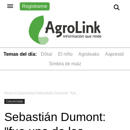
Registrarme
Temas del día:
dólar
el niño
Agroleaks
aapresid
simbra de maiz
Inicio
>
Columnistas
>
Sebastián Dumont: "fue una de las semanas políticas más fuertes desde que comenzó el año"
Columnistas
Sebastián Dumont: