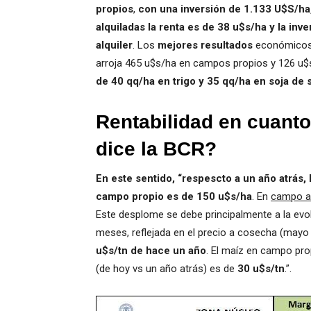
propios
,
con una inversión de 1.133 U$S/ha
alquiladas
la renta es de 38 u$s/ha y la inv
alquiler
. Los
mejores resultados
económicos 
arroja 465 u$s/ha en campos propios y 126 u$
de 40 qq/ha en trigo y 35 qq/ha en soja de
Rentabilidad en cuanto
dice la BCR?
En este sentido, “respescto a un año atrás, l
campo propio es de 150 u$s/ha
. En
campo al
Este desplome se debe principalmente a la evol
meses, reflejada en el precio a cosecha (mayo
u$s/tn de hace un año
. El maíz en campo pro
(de hoy vs un año atrás) es de
30 u$s/tn
.”.