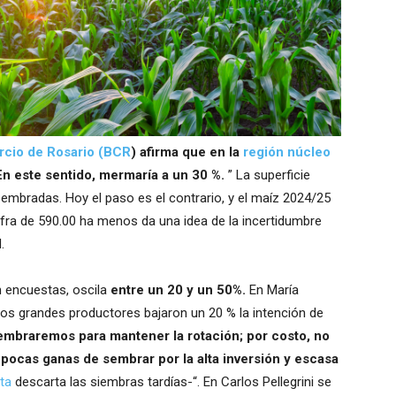
rcio de Rosario (BCR
) afirma que en la
región núcleo
n este sentido, mermaría a un 30 %.
” La superficie
mbradas. Hoy el paso es el contrario, y el maíz 2024/25
cifra de 590.00 ha menos da una idea de la incertidumbre
.
n encuestas, oscila
entre un
20 y un 50%.
En María
os grandes productores bajaron un 20 % la intención de
mbraremos para mantener la rotación; por costo, no
 pocas ganas de sembrar por la alta inversión y escasa
ita
descarta las siembras tardías-“. En Carlos Pellegrini se