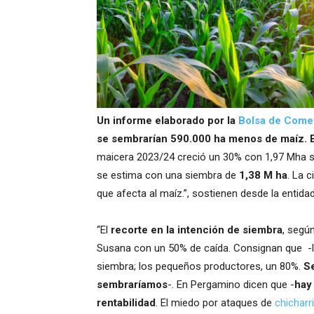
Un informe elaborado por la
Bolsa de Come
se sembrarían 590.000 ha menos de maíz. E
maicera 2023/24 creció un 30% con 1,97 Mha se
se estima con una siembra de
1,38 M ha
. La 
que afecta al maíz.”, sostienen desde la entidad
“El
recorte en la intención de siembra
, segú
Susana con un 50% de caída. Consignan que -l
siembra; los pequeños productores, un 80%.
Se
sembraríamos
-. En Pergamino dicen que -
hay
rentabilidad
. El miedo por ataques de
chicharr