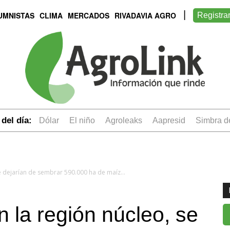
UMNISTAS
CLIMA
MERCADOS
RIVADAVIA AGRO
Registra
del día:
dólar
el niño
Agroleaks
aapresid
simbra 
Según la BCR, en la región núcleo, se dejarían de sembrar 590.000 ha de maíz para la campaña 24/25
 la región núcleo, se