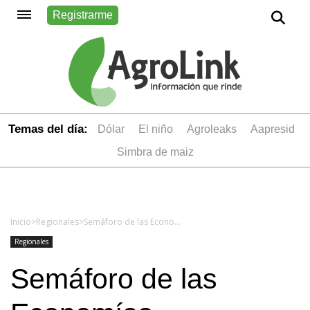
Registrarme
Temas del día:
dólar
el niño
Agroleaks
aapresid
simbra de maiz
Inicio
>
Regionales
>
Semáforo de las Economías Regionales: alerta roja para seis sectores
Regionales
Semáforo de las