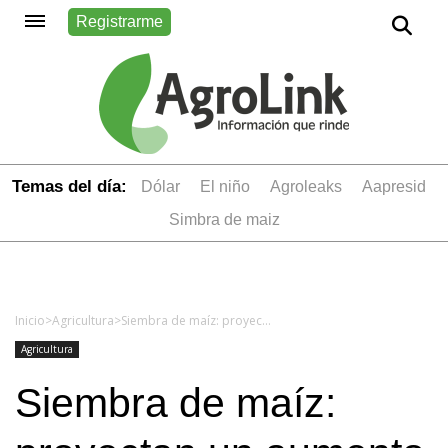
Registrarme
Temas del día:
dólar
el niño
Agroleaks
aapresid
simbra de maiz
Inicio
>
Agricultura
>
Siembra de maíz: proyectan un aumento de superficie de 700.000 hectáreas y la campaña quedará cerca de un récord
Agricultura
Siembra de maíz: