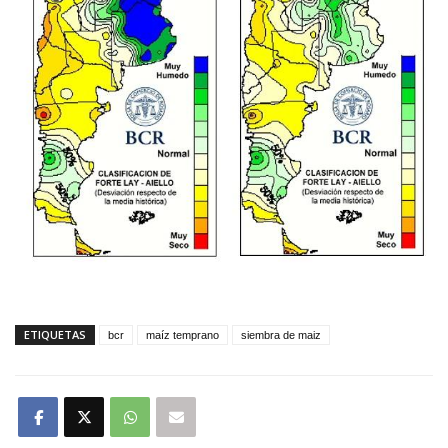
ETIQUETAS
bcr
maíz temprano
siembra de maiz