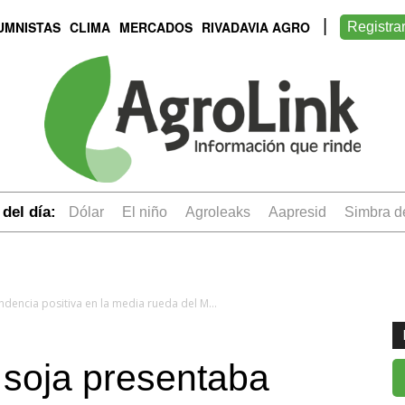
UMNISTAS
CLIMA
MERCADOS
RIVADAVIA AGRO
Registra
del día:
dólar
el niño
Agroleaks
aapresid
simbra 
Sólo el aceite de soja presentaba tendencia positiva en la media rueda del Mercado de Chicago
e soja presentaba