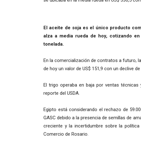
se ubicaba en la media rueda en US$ 330,5 con 
El aceite de soja es el único producto c
alza a media rueda de hoy, cotizando en
tonelada.
En la comercialización de contratos a futuro, l
de hoy un valor de US$ 151,9 con un declive de
El trigo operaba en baja por ventas técnicas 
reporte del USDA.
Egipto está considerando el rechazo de 59.000
GASC debido a la presencia de semillas de ama
creciente y la incertidumbre sobre la políti
Comercio de Rosario.