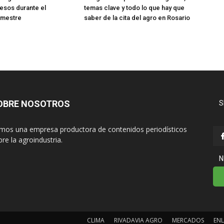
esos durante el
temas clave y todo lo que hay que
emestre
saber de la cita del agro en Rosario
OBRE NOSOTROS
S
mos una empresa productora de contenidos periodísticos
re la agroindustria.
N
CLIMA
RIVADAVIA AGRO
MERCADOS
ENL