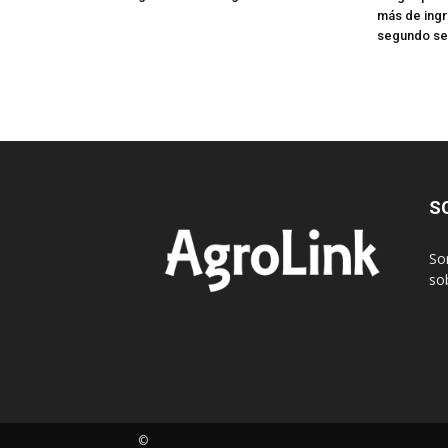
más de ingr
segundo s
S
So
sob
©