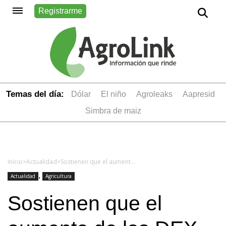
Registrarme
Temas del día:
dólar
el niño
Agroleaks
aapresid
simbra de maiz
Inicio
>
Actualidad
>
Sostienen que el aumento de los DEX no aumentará la recaudación y solo traerá un menor precio al productor en un año de altísimos costos
,
Actualidad
Agricultura
Sostienen que el