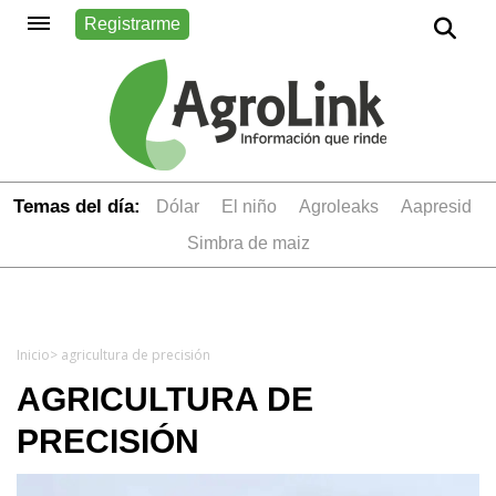
Registrarme
Temas del día:
dólar
el niño
Agroleaks
aapresid
simbra de maiz
Inicio
> agricultura de precisión
AGRICULTURA DE
PRECISIÓN