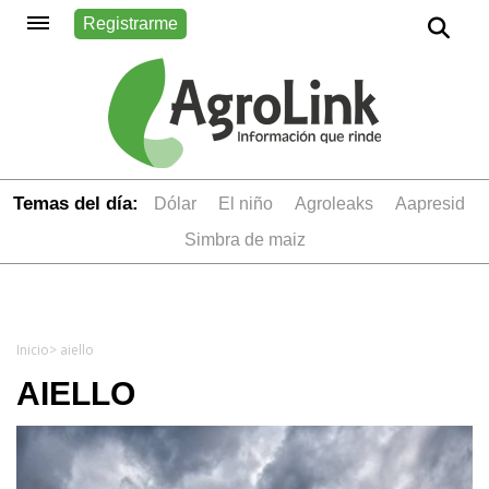
Registrarme
Temas del día:
dólar
el niño
Agroleaks
aapresid
simbra de maiz
Inicio
> aiello
AIELLO