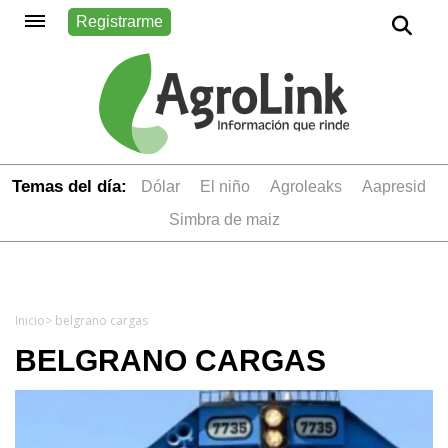
Registrarme
Temas del día:
dólar
el niño
Agroleaks
aapresid
simbra de maiz
Inicio
> belgrano cargas
BELGRANO CARGAS