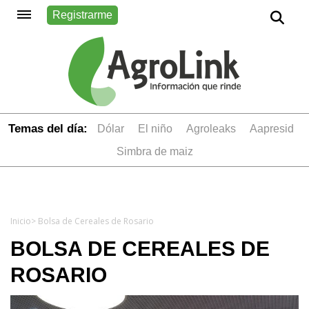
Registrarme
Temas del día:
dólar
el niño
Agroleaks
aapresid
simbra de maiz
Inicio
> Bolsa de Cereales de Rosario
BOLSA DE CEREALES DE
ROSARIO