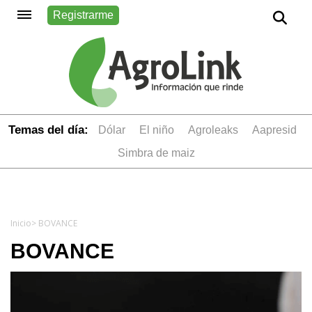
Registrarme
Temas del día:
dólar
el niño
Agroleaks
aapresid
simbra de maiz
Inicio
> BOVANCE
BOVANCE