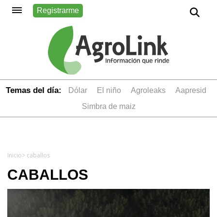
Registrarme
Temas del día:
dólar
el niño
Agroleaks
aapresid
simbra de maiz
Inicio
> caballos
CABALLOS