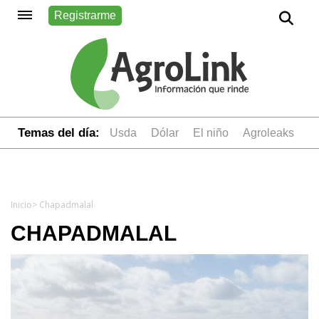
Registrarme
Temas del día:
usda
dólar
el niño
Agroleaks
Inicio
> Chapadmalal
CHAPADMALAL