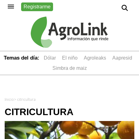
Registrarme
Temas del día:
dólar
el niño
Agroleaks
aapresid
simbra de maiz
Inicio
> citricultura
CITRICULTURA