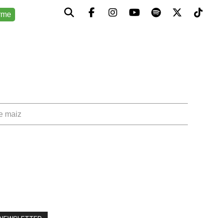
rme
de maiz