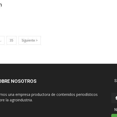
n
…
35
Siguiente >
OBRE NOSOTROS
S
mos una empresa productora de contenidos periodísticos
re la agroindustria.
N