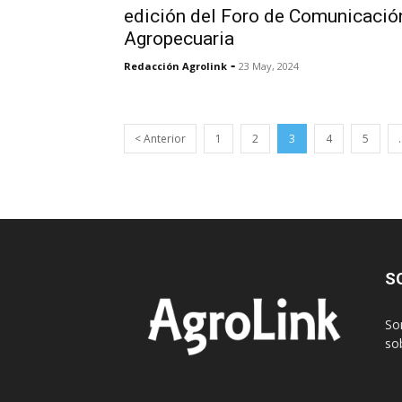
edición del Foro de Comunicació
Agropecuaria
-
Redacción Agrolink
23 May, 2024
< Anterior
1
2
3
4
5
S
So
sob