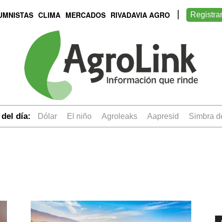
UMNISTAS
CLIMA
MERCADOS
RIVADAVIA AGRO
Registra
del día:
dólar
el niño
Agroleaks
aapresid
simbra 