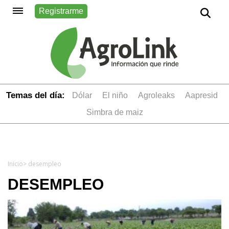
Registrarme
Temas del día:
dólar
el niño
Agroleaks
aapresid
simbra de maiz
Inicio
> desempleo
DESEMPLEO