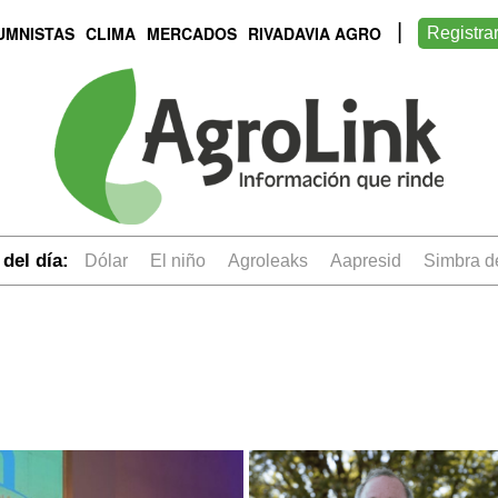
UMNISTAS
CLIMA
MERCADOS
RIVADAVIA AGRO
Registra
del día:
dólar
el niño
Agroleaks
aapresid
simbra 