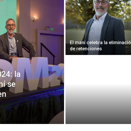
El maní celebra la eliminaci
de retenciones
24: la
ní se
en