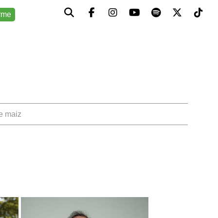
rme
de maiz