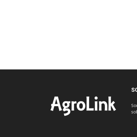
S
So
sob