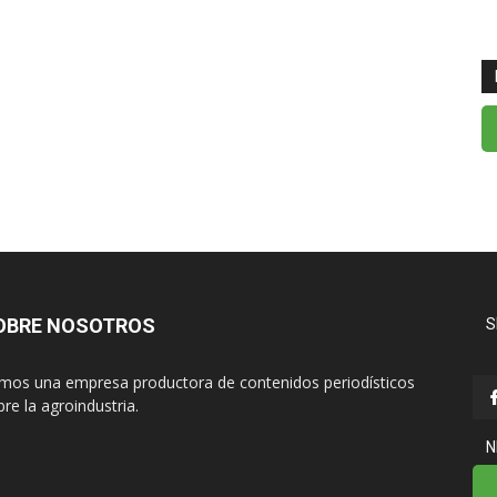
OBRE NOSOTROS
S
mos una empresa productora de contenidos periodísticos
re la agroindustria.
N