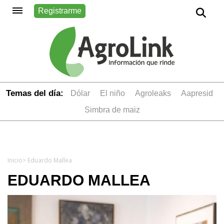
Registrarme
Temas del día:
dólar
el niño
Agroleaks
aapresid
simbra de maiz
Inicio
> Eduardo Mallea
EDUARDO MALLEA