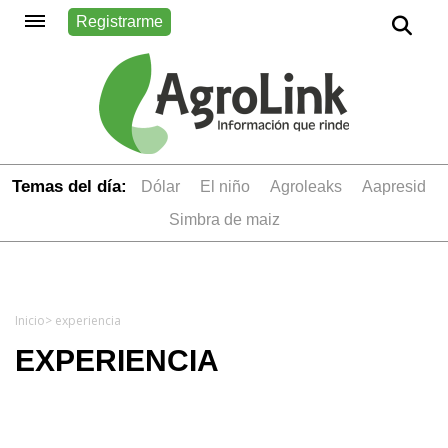
Registrarme
Temas del día:
dólar
el niño
Agroleaks
aapresid
simbra de maiz
Inicio
> experiencia
EXPERIENCIA