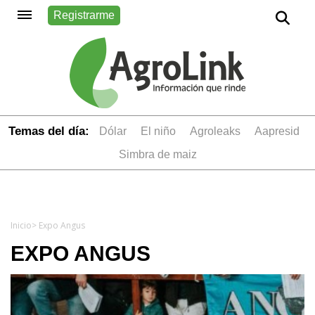
Registrarme
Temas del día:
dólar
el niño
Agroleaks
aapresid
simbra de maiz
Inicio
> Expo Angus
EXPO ANGUS