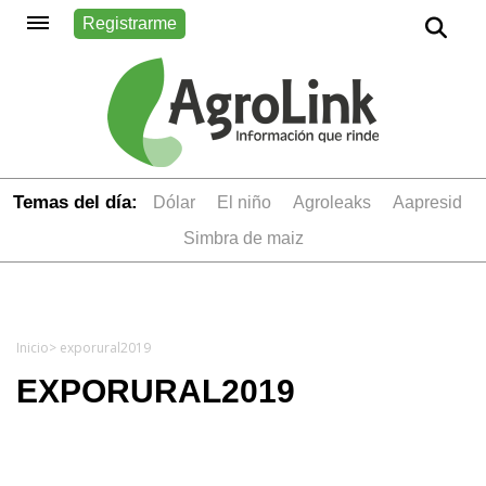
Registrarme
Temas del día:
dólar
el niño
Agroleaks
aapresid
simbra de maiz
Inicio
> exporural2019
EXPORURAL2019