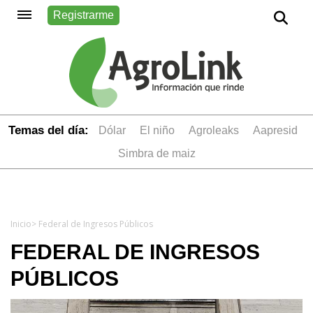
Registrarme
Temas del día:
dólar
el niño
Agroleaks
aapresid
simbra de maiz
Inicio
> Federal de Ingresos Públicos
FEDERAL DE INGRESOS
PÚBLICOS