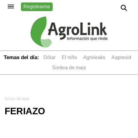
Registrarme
Temas del día:
dólar
el niño
Agroleaks
aapresid
simbra de maiz
Inicio
> feriazo
FERIAZO