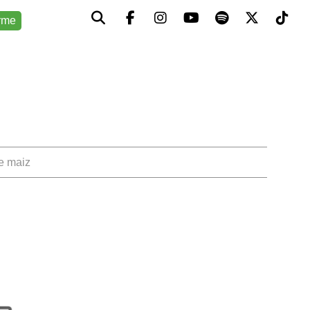
rme
de maiz