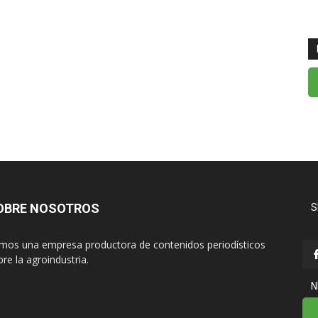
OBRE NOSOTROS
S
mos una empresa productora de contenidos periodísticos
re la agroindustria.
N