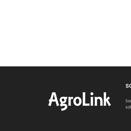
S
So
sob