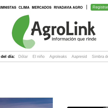
UMNISTAS
CLIMA
MERCADOS
RIVADAVIA AGRO
Registra
del día:
dólar
el niño
Agroleaks
aapresid
simbra 