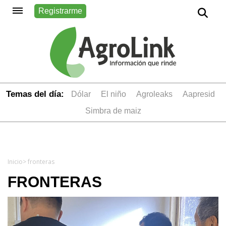
Registrarme
Temas del día:
dólar
el niño
Agroleaks
aapresid
simbra de maiz
Inicio
> fronteras
FRONTERAS