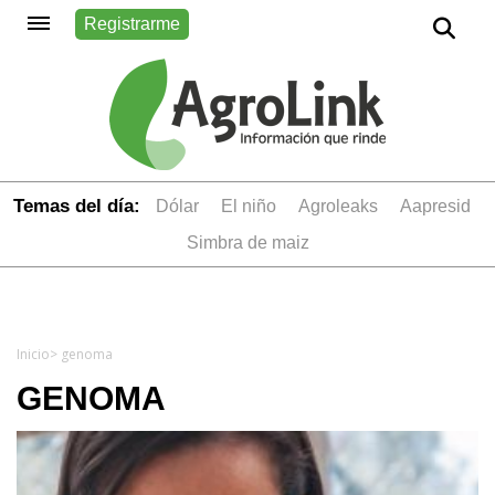
Registrarme
Temas del día:
dólar
el niño
Agroleaks
aapresid
simbra de maiz
Inicio
> genoma
GENOMA