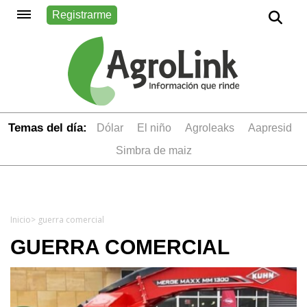
Registrarme
Temas del día:
dólar
el niño
Agroleaks
aapresid
simbra de maiz
Inicio
> guerra comercial
GUERRA COMERCIAL